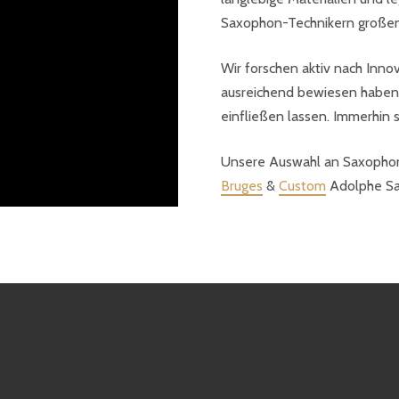
Saxophon-Technikern großen 
Wir forschen aktiv nach Inno
ausreichend bewiesen haben,
einfließen lassen. Immerhin 
Unsere Auswahl an Saxophon
Bruges
&
Custom
Adolphe Sa