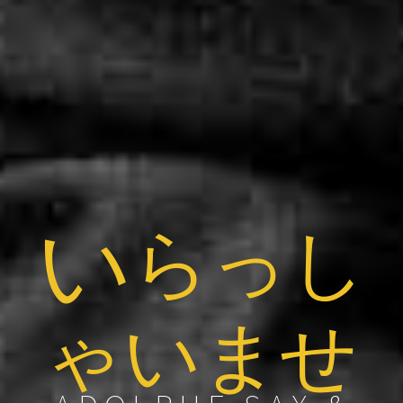
い
らっし
ゃいませ