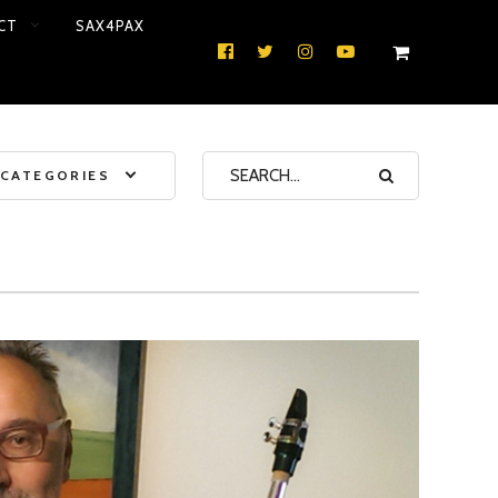
CT
SAX4PAX
FACEBOOK
TWITTER
INSTAGRAM
YOUTUBE
CATEGORIES