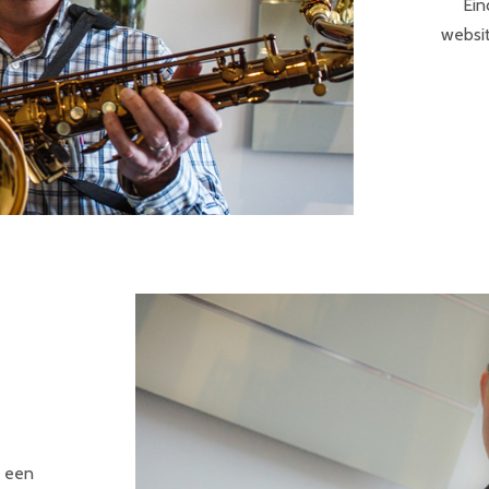
Ein
websit
r een