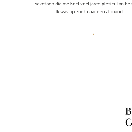
saxofoon die me heel veel jaren plezier kan be
Ik was op zoek naar een allround..
... ->
POSTS
PREV
NAVIGATION